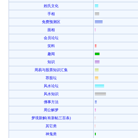
姓氏文化
手相
免费预测区
面相
会员论坛
笑料
趣闻
知识
周易与股票知识汇集
荐股坛
风水论坛
风水知识
佛事方法
周公解梦
梦境新解(有新帖三百条)
其它类
神鬼类