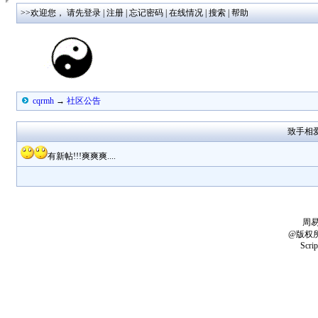
>>欢迎您，
请先登录
|
注册
|
忘记密码
|
在线情况
|
搜索
|
帮助
cqrmh
→
社区公告
致手相爱好
有新帖!!!爽爽爽....
周
@版权
Scri