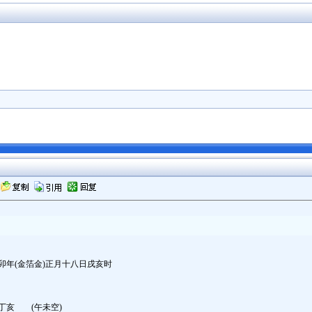
癸卯年(金箔金)正月十八日戌亥时
 (午未空)