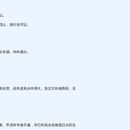
以。
戌土，老行业可以。
出车祸。96年易出。
亲去世。此年是
风水
作用大，东北方向地势高，丑
差。甲戌年半身不遂，辛巳年
风水
东南底巳火旺生