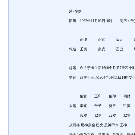
第2命例
阳历：1962年11月03日16时 阴历：
正印 正官 日元 劫
乾造：壬寅 庚戌 乙巳 甲申
起运：命主于出生后1年6个月又7天22小
交运：命主于公历1964年5月11日14时交
偏官 正印 偏印 劫财
大运：辛亥 壬子 癸丑 甲
02岁 12岁 22岁 32岁 
从弱格 用神庚金 巳火 忌神甲木 壬神
庚金为官为工作，是用神，是官命，庚金