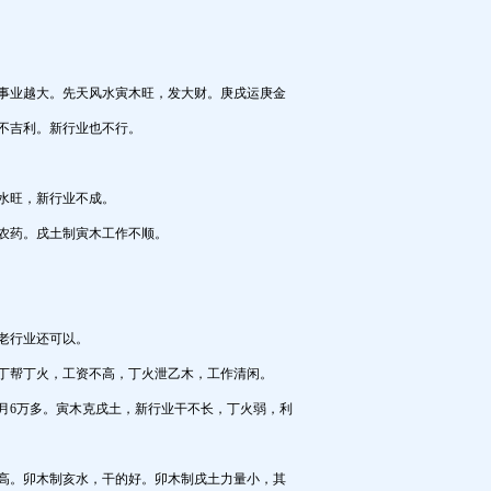
事业越大。先天
风水
寅木旺，发大财。庚戌运庚金
不吉利。新行业也不行。
水旺，新行业不成。
农药。戌土制寅木工作不顺。
老行业还可以。
丁帮丁火，工资不高，丁火泄乙木，工作清闲。
月6万多。寅木克戌土，新行业干不长，丁火弱，利
高。卯木制亥水，干的好。卯木制戌土力量小，其