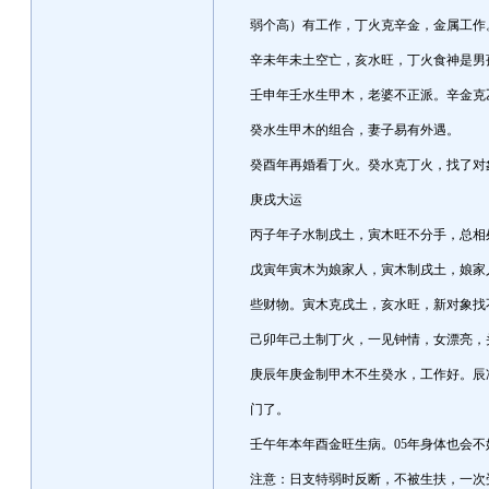
弱个高）有工作，丁火克辛金，金属工作
辛未年未土空亡，亥水旺，丁火食神是男
壬申年壬水生甲木，老婆不正派。辛金克
癸水生甲木的组合，妻子易有外遇。
癸酉年再婚看丁火。癸水克丁火，找了对
庚戌大运
丙子年子水制戌土，寅木旺不分手，总相
戊寅年寅木为娘家人，寅木制戌土，娘家
些财物。寅木克戌土，亥水旺，新对象找
己卯年己土制丁火，一见钟情，女漂亮，
庚辰年庚金制甲木不生癸水，工作好。辰
门了。
壬午年本年酉金旺生病。05年身体也会不
注意：日支特弱时反断，不被生扶，一次