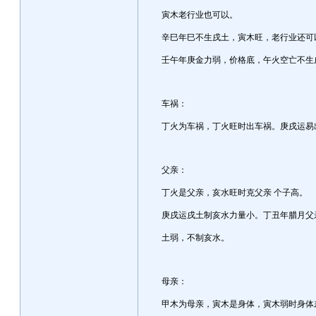
寅木老行业也可以。
辛巳年巳不生戌土，寅木旺，老行业还可
壬午年庚金力弱，价格底，午火空亡不生
车祸：
丁火为车祸，丁火旺时出车祸。庚戌运易
父亲：
丁火是父亲，亥水旺时克父亲 个子高。
庚戌运戌土制亥水力量小。丁丑年腊月父
土弱，不制亥水。
母亲：
甲木为母亲，寅木是身体，寅木弱时身体