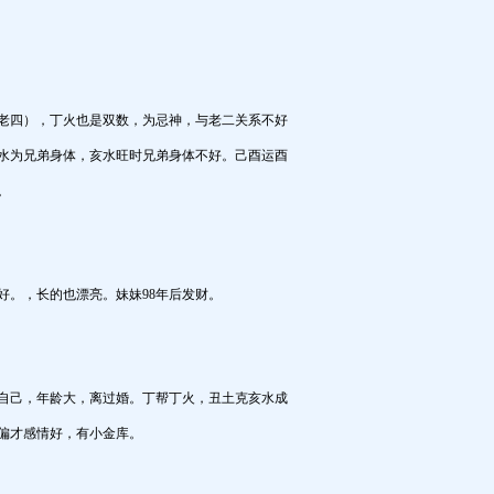
老四），丁火也是双数，为忌神，与老二关系不好
水为兄弟身体，亥水旺时兄弟身体不好。己酉运酉
。
好。，长的也漂亮。妹妹98年后发财。
自己，年龄大，离过婚。丁帮丁火，丑土克亥水成
偏才感情好，有小金库。