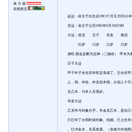
体 力 值:
在线状态:
起运：命主于出生后2年3个月又29天8小
交运：命主于公历1965年6月10日5时
大运：癸丑 壬子 辛亥 庚
02岁 12岁 22岁 32岁 
身旺 酉金反断为忌神（二婚命） 甲木为
壬子大运
甲子年子水生卯木旺定亲成了。壬水生甲
人，弱，年轻，年支卯木弱，介绍人个不
生乙木，与本人关系好。
辛亥大运
乙丑年与对象分手。辛金克乙木，是自己
己巳年丁火弱时谈对象。结婚。己土生辛
。巳冲亥水，关系发展。（东南方向地势