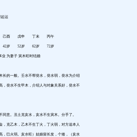
时起运
戌 己酉 戊申 丁未 丙午
42岁 52岁 62岁 72岁
事业 为妻子 寅木旺时结婚
木长的一般。壬水不帮癸水，癸水弱，癸水为介绍
高，癸水不生甲木，介绍人与对象关系好，癸水不
不同意。丑土克亥水，亥水不生寅木。分手了。
金，克乙木，乙木不生丁火，丁火弱，对方追本人
高，巳火弱。亥水旺）姑娘留长发，个矮，（亥水