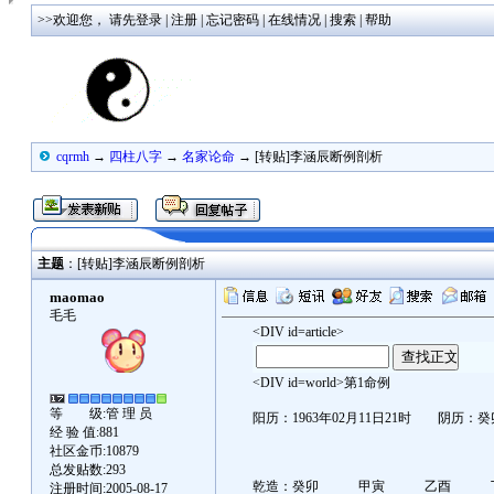
>>欢迎您，
请先登录
|
注册
|
忘记密码
|
在线情况
|
搜索
|
帮助
cqrmh
→
四柱八字
→
名家论命
→ [转贴]李涵辰断例剖析
主题
：[转贴]李涵辰断例剖析
maomao
毛毛
<DIV id=article>
<DIV id=world>第1命例
等 级:管 理 员
阳历：1963年02月11日21时 阴历：
经 验 值:881
社区金币:10879
总发贴数:293
乾造：癸卯 甲寅 乙酉 丁亥
注册时间:2005-08-17