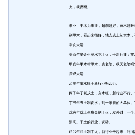
支，就反断。
事业：甲木为事业，越弱越好，寅木越旺
制甲木，看起来很好，地支戌土制寅木，
辛亥大运
癸酉年辛金生癸水克丁火，干新行业；亥
甲戌年甲木帮甲木，克老婆。秋天老婆喝
庚戌大运
乙亥年亥水旺干新行业赔20万。
丙子年子耗戌土，亥水旺，新行业不行。
丁丑年丑土制亥水，到一家新的大单位。
戊寅年戊土生庚金制丁火，发外财，一个
润高。干土的行业，瓷砖。
己卯年己土制丁火，新行业干起来，利润