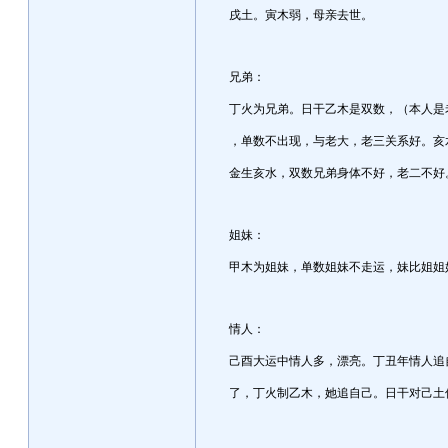
戌土。寅木弱，母亲去世。
兄弟：
丁火为兄弟。日干乙木是双数，（本人是
，单数不出现，与老大，老三关系好。亥
金生亥水，双数兄弟身体不好，老二不好
姐妹：
甲木为姐妹，单数姐妹不走运，妹比姐姐
情人：
己酉大运中情人多，漂亮。丁丑年情人追
了，丁火制乙木，她追自己。日干对己土