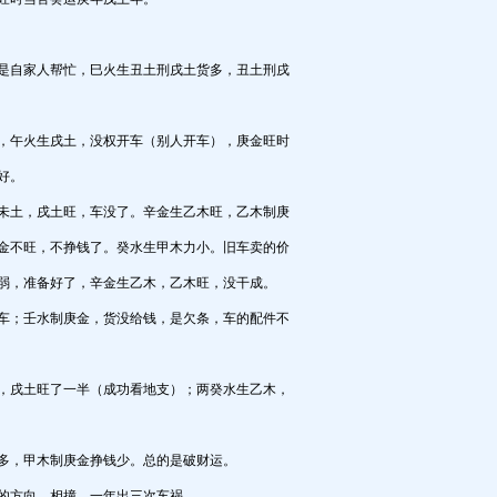
是自家人帮忙，巳火生丑土刑戌土货多，丑土刑戌
，午火生戌土，没权开车（别人开车），庚金旺时
好。
未土，戌土旺，车没了。辛金生乙木旺，乙木制庚
金不旺，不挣钱了。癸水生甲木力小。旧车卖的价
弱，准备好了，辛金生乙木，乙木旺，没干成。
车；壬水制庚金，货没给钱，是欠条，车的配件不
，戌土旺了一半（成功看地支）；两癸水生乙木，
多，甲木制庚金挣钱少。总的是破财运。
的方向，相撞，一年出三次车祸。