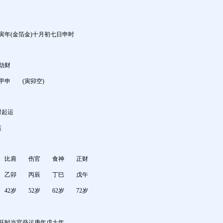
壬寅年(金箔金)十月初七日申时
财
 (寅卯空)
时起运
运
 比肩 伤官 食神 正财
寅 乙卯 丙辰 丁巳 戊午
42岁 52岁 62岁 72岁
旺时当官癸运庚年戊土年。