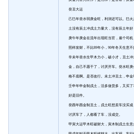
癸丑大运
己巳年癸水弱庚金旺，利润还可以。巳火
土没有辰土冲戌土力量大，没有辰土年好
庚午年庚金在流年出现旺当官，雇个司机
照样发财，不比89年小，90年冬天生意不
辛未年癸水生甲木力小，破小才，丑土冲
金，自己不愿干了，讨厌开车。癸水旺庚
格不底啊。是否改行。未土冲丑土，申金
壬申年申金制戌土，活多做货多，又买了
好是旧件。
癸酉年酉金制丑土，戌土旺想卖车没买成
讨厌车了，人都看了车，没成交。
甲寅大运甲木旺破财大，寅木制戌土生意
甲戌年时干甲木旺破财大，出车祸，车行