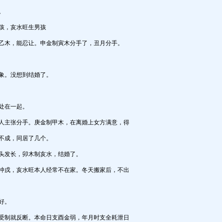
。
孩，亥水旺生男孩
乙木，能忍让。申金制寅木分手了，丑月分手。
象。没想到结婚了。
处在一起。
人主张分手。庚金制甲木，在离婚上女方满意，得
不成，同居了几个。
头发长，卯木制亥水，结婚了。
冲戌，亥水旺本人经常不在家。冬天搬家后，不出
好。
受制就反断。本命日支酉金弱，年月时支全耗泄日