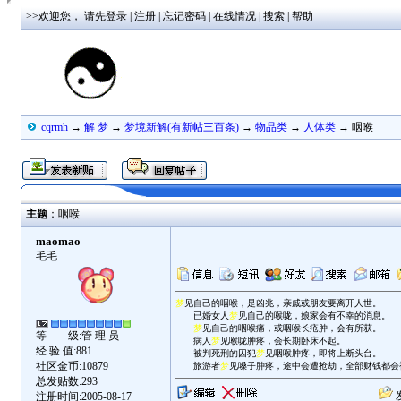
>>欢迎您，
请先登录
|
注册
|
忘记密码
|
在线情况
|
搜索
|
帮助
cqrmh
→
解 梦
→
梦境新解(有新帖三百条)
→
物品类
→
人体类
→ 咽喉
主题
：咽喉
maomao
毛毛
梦
见自己的咽喉，是凶兆，亲戚或朋友要离开人世。
已婚女人
梦
见自己的喉咙，娘家会有不幸的消息。
梦
见自己的咽喉痛，或咽喉长疮肿，会有所获。
等 级:管 理 员
病人
梦
见喉咙肿疼，会长期卧床不起。
经 验 值:881
被判死刑的囚犯
梦
见咽喉肿疼，即将上断头台。
社区金币:10879
旅游者
梦
见嗓子肿疼，途中会遭抢劫，全部财钱都会
总发贴数:293
发
注册时间:2005-08-17