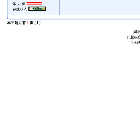
体 力 值:
在线状态:
本主题共有
1
页 [
1 ]
周
@版权
Scrip