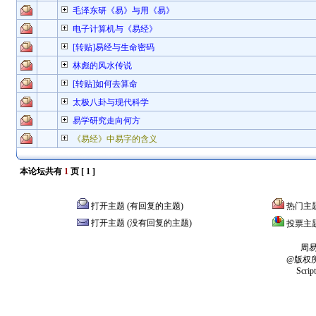
毛泽东研《易》与用《易》
电子计算机与《易经》
[转贴]易经与生命密码
林彪的风水传说
[转贴]如何去算命
太极八卦与现代科学
易学研究走向何方
《易经》中易字的含义
本论坛共有
1
页 [
1
]
打开主题 (有回复的主题)
热门主
打开主题 (没有回复的主题)
投票主
周
@版权
Scrip