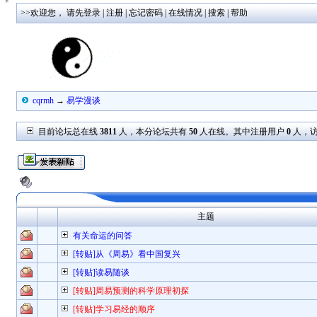
>>欢迎您，
请先登录
|
注册
|
忘记密码
|
在线情况
|
搜索
|
帮助
cqrmh
→
易学漫谈
目前论坛总在线
3811
人，本分论坛共有
50
人在线。其中注册用户
0
人，
主题
有关命运的问答
[转贴]从《周易》看中国复兴
[转贴]读易随谈
[转贴]周易预测的科学原理初探
[转贴]学习易经的顺序